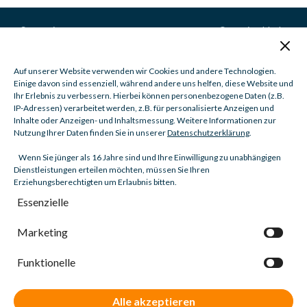
Startseite
© megigmbh.de
Beispiele unserer
Wohnungen
Auf unserer Website verwenden wir Cookies und andere Technologien.
Einige davon sind essenziell, während andere uns helfen, diese Website und
Unsere Dienstleistungen
Ihr Erlebnis zu verbessern. Hierbei können personenbezogene Daten (z.B.
IP-Adressen) verarbeitet werden, z.B. für personalisierte Anzeigen und
Unterkunft Anfrage
Inhalte oder Anzeigen- und Inhaltsmessung. Weitere Informationen zur
Nutzung Ihrer Daten finden Sie in unserer
Datenschutzerklärung
.
Kontakt
Wenn Sie jünger als 16 Jahre sind und Ihre Einwilligung zu unabhängigen
Dienstleistungen erteilen möchten, müssen Sie Ihren
+49 175 4108537
Erziehungsberechtigten um Erlaubnis bitten.
Essenzielle
kunden@megigmbh.de
Marketing
Megi Vermietung
GmbH Weinstrasse 89a
67278 Bockenheim
Funktionelle
Germany
Alle akzeptieren
Datenschutzerklärung